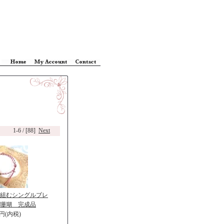
1-6 / [88]
Next
組むシングルブレ
珊瑚 完成品
0円(内税)