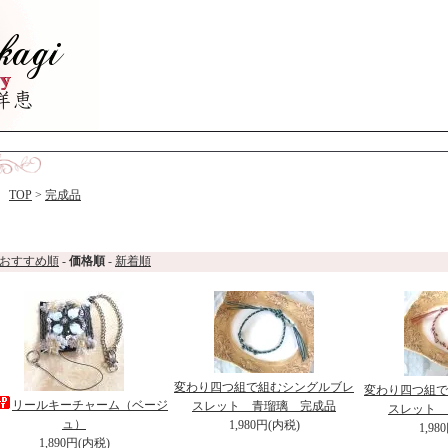
TOP
>
完成品
おすすめ順
-
価格順
-
新着順
変わり四つ組で組むシングルブレ
変わり四つ組で
リールキーチャーム（ベージ
スレット 青瑠璃 完成品
スレット 
ュ）
1,980円(内税)
1,98
1,890円(内税)