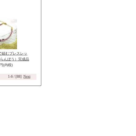
で組むブレスレッ
らんぼう）完成品
0円(内税)
1-6 / [88]
Next