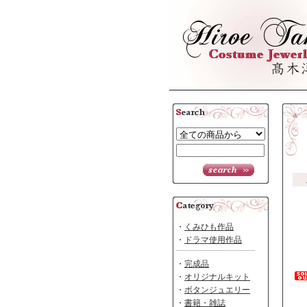
・
くみひも作品
・
ドラマ使用作品
・
完成品
・
オリジナルキット
・
ボタンジュエリー
・
書籍・雑誌