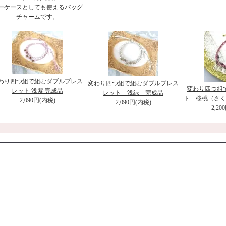
ーケースとしても使えるバッグ
チャームです。
わり四つ組で組むダブルブレス
変わり四つ組で組むダブルブレス
変わり四つ組
レット 浅紫 完成品
レット 浅緑 完成品
ト 桜桃（さく
2,090円(内税)
2,090円(内税)
2,20