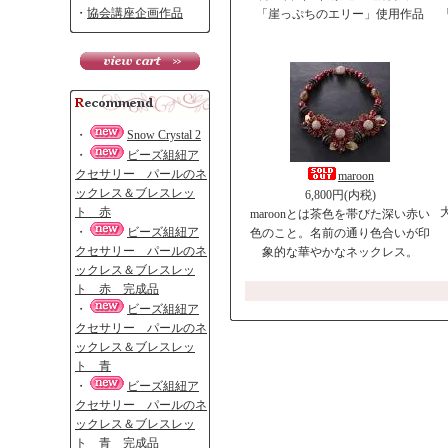
・
協会講座企画作品
「崖っぷちのエリー」使用作品
・
Snow Crystal 2
・
ビーズ組紐ア
クセサリー パールのネ
maroon
ックレス＆ブレスレッ
6,800円(内税)
ト 赤
maroonとは茶色を帯びた深い赤い
・
ビーズ組紐ア
色のこと。名前の通り色合いが印
クセサリー パールのネ
象的な華やかなネックレス。
ックレス＆ブレスレッ
ト 赤 完成品
・
ビーズ組紐ア
クセサリー パールのネ
ックレス＆ブレスレッ
ト 青
・
ビーズ組紐ア
クセサリー パールのネ
ックレス＆ブレスレッ
ト 青 完成品