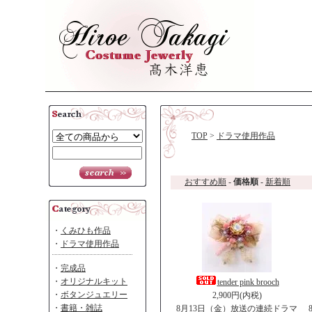
TOP
>
ドラマ使用作品
おすすめ順
-
価格順
-
新着順
・
くみひも作品
・
ドラマ使用作品
・
完成品
・
オリジナルキット
tender pink brooch
・
ボタンジュエリー
2,900円(内税)
・
書籍・雑誌
8月13日（金）放送の連続ドラマ