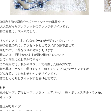
2025年5月の横浜ビーズアートショーの体験会で
大人気だったブレスレットのアレンジデザインです。
特に青色は、大人気でした。
ネックレスは、3サイズのパールがデザインポイントで
綿の青色の糸に、アクセントとしてラメ糸を数本混ぜて
組むので、上品なラメの光沢があります。
組み方は、6玉を使いますが四つ組のアレンジで
とても簡単に組む事ができます。
この組み方は、私がオリジナルで考案した組み方です。
留め具は、ボタンで着けやすく、軽くてシンプルなデザインですが
どんな装いにも合わせやすいデザインです。
体にしっくりとフィットする着け心地です。
材料
丸小ビーズ、デミビーズ、ボタン、エアパール、綿・ポリエステル・ラメ糸、
キャップ
仕上がりサイズ