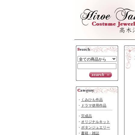
・
くみひも作品
・
ドラマ使用作品
・
完成品
・
オリジナルキット
・
ボタンジュエリー
・
書籍・雑誌