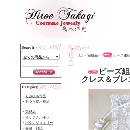
TOP
>
完成品
>
ビーズ組
ビーズ組
クレス＆ブレ
・
くみひも作品
・
ドラマ使用作品
・
完成品
・
オリジナルキット
・
ボタンジュエリー
・
書籍・雑誌