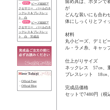
留め具は、ボタンで
・
ビーズ組紐ア
が
クセサリー パールのネ
ックレス＆ブレスレッ
どんな装いにも合わ
ト 白
体にしっくりとフィ
・
ビーズ組紐ア
クセサリー パールのネ
ックレス＆ブレスレッ
材料
ト 白 完成品
丸小ビーズ、デミビ
ル・ラメ糸、キャッ
仕上がりサイズ
ネックレス 57㎝、
ブレスレット 18㎝
・
Official Page
・
Official Blog
完成品価格
セットで7480円（