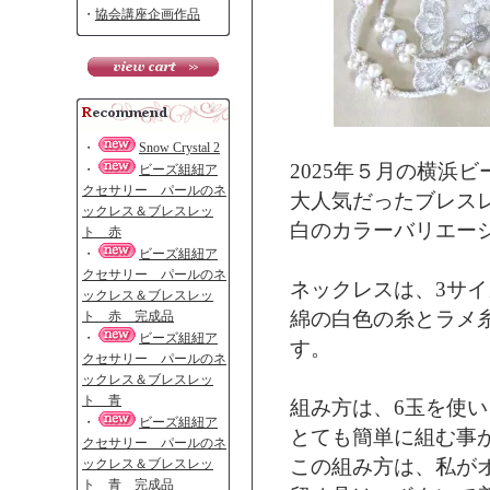
・
協会講座企画作品
・
Snow Crystal 2
2025年５月の横浜
・
ビーズ組紐ア
クセサリー パールのネ
大人気だったブレス
ックレス＆ブレスレッ
白のカラーバリエー
ト 赤
・
ビーズ組紐ア
クセサリー パールのネ
ネックレスは、3サ
ックレス＆ブレスレッ
綿の白色の糸とラメ
ト 赤 完成品
・
ビーズ組紐ア
す。
クセサリー パールのネ
ックレス＆ブレスレッ
ト 青
組み方は、6玉を使
・
ビーズ組紐ア
とても簡単に組む事
クセサリー パールのネ
この組み方は、私が
ックレス＆ブレスレッ
ト 青 完成品